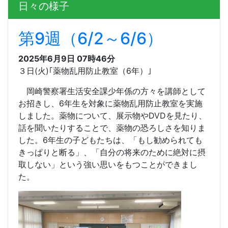
日々の様子
第9週（6/2～6/6）
2025年6月9日 07時46分
３日
(
火
)
｢薬物乱用防止教室（
6
年）｣
岡崎警察署生活安全課少年係の方々を講師として
お招きし、
6
年生を対象に薬物乱用防止教室を実施
しました。薬物について、展示物や
DVD
を見たり、
話を聞いたりすることで、薬物の恐ろしさを知りま
した。
6
年生の子どもたちは、「もし勧められても
きっぱりと断る」、「自分の将来のために絶対に摂
取しない」という強い思いをもつことができまし
た。