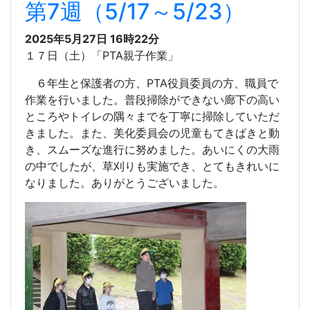
第7週（5/17～5/23）
2025年5月27日 16時22分
１７日（土）「
PTA
親子作業」
６年生と保護者の方、
PTA
役員委員の方、職員で
作業を行いました。普段掃除ができない廊下の高い
ところやトイレの隅々までを丁寧に掃除していただ
きました。また、美化委員会の児童もてきぱきと動
き、スムーズな進行に努めました。あいにくの大雨
の中でしたが、草刈りも実施でき、とてもきれいに
なりました。ありがとうございました。