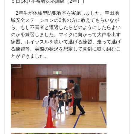
５日
(
木
)
｢不審者対応訓練（
2
年）｣
2
年生が体験型防犯教室を実施しました。幸田地
域安全ステーションの
3
名の方に教えてもらいなが
ら、もし不審者と遭遇したらどのようにしたらよい
のかを練習しました。マイクに向かって大声を出す
練習、ホイッスルを吹いて逃げる練習、走って逃げ
る練習等、実際の状況を想定して真剣に取り組むこ
とができました。