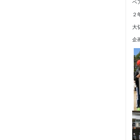
ペ
２
大
企