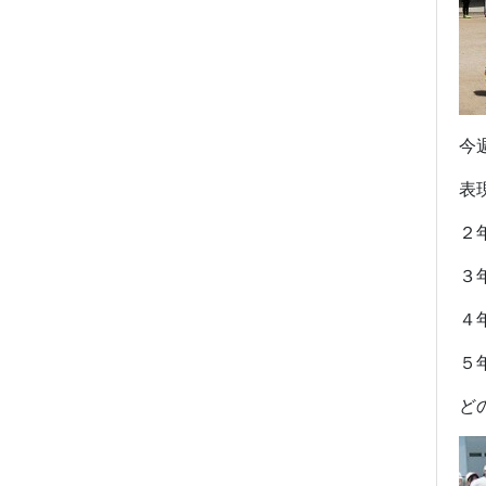
今
表
２
３
４
５
ど