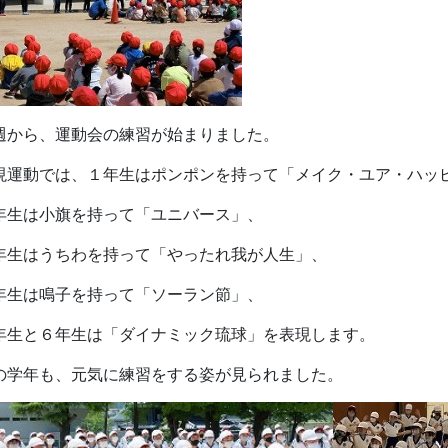
週から、運動会の練習が始まりました。
現運動では、１年生はポンポンを持って「メイク・ユア・ハッ
年生は小旗を持って「ユニバース」、
年生はうちわを持って「やったれ我が
人生」、
年生は鳴子を持って「ソーラン節」、
年生と６年生は「ダイナミック琉
球」を表現します。
の学年も、元気に練習
をする姿が見られました。