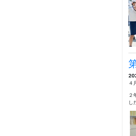
第
20
４
２
し