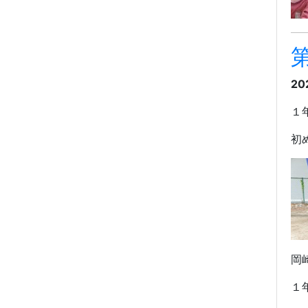
第
20
１
初
岡
１