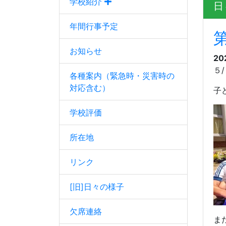
学校紹介
日
年間行事予定
第
お知らせ
20
５
/
各種案内（緊急時・災害時の
対応含む）
子
学校評価
所在地
リンク
[旧]日々の様子
欠席連絡
ま