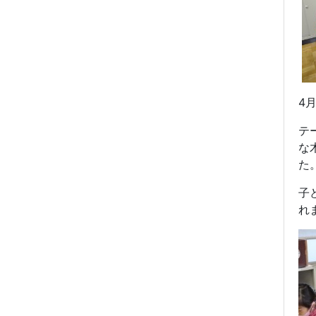
4
月
テ
な
た
子
れ