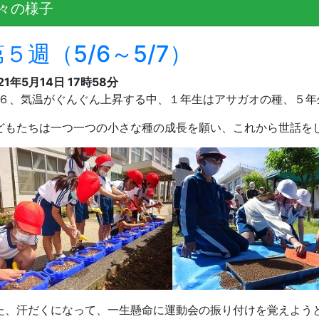
々の様子
５週（5/6～5/7）
21年5月14日 17時58分
６、気温がぐんぐん上昇する中、１年生はアサガオの種、５年
どもたちは一つ一つの小さな種の成長を願い、これから世話を
た、汗だくになって、一生懸命に運動会の振り付けを覚えよう