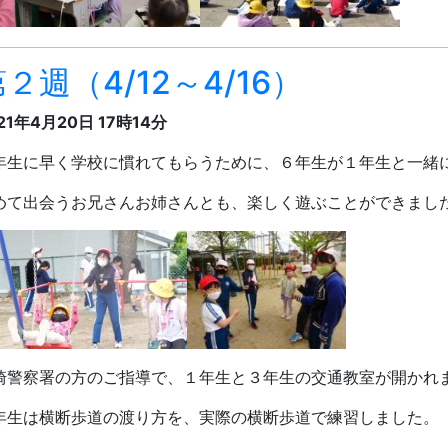
２週（4/12～4/16）
21年4月20日 17時14分
年生に早く学校に慣れてもらうために、６年生が１年生と一緒
めて出会うお兄さんお姉さんとも、楽しく遊ぶことができまし
崎警察署の方のご指導で、１
年生と３
年生の交通教室が開かれ
年生は横断歩道の渡り方を、実際の横断歩道で練習しました。