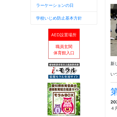
ラーケーションの日
学校いじめ防止基本方針
AED設置場所
職員玄関
体育館入口
新
い
第
20
４